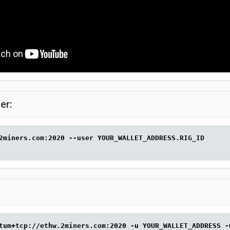
er:
2miners.com:2020 --user YOUR_WALLET_ADDRESS.RIG_ID
tum+tcp://ethw.2miners.com:2020 -u YOUR_WALLET_ADDRESS -