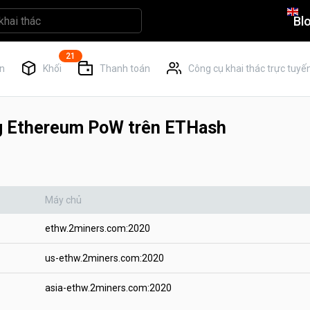
Bl
21
ển
Khối
Thanh toán
Công cụ khai thác trực tuyế
ng Ethereum PoW trên ETHash
Máy chủ
ethw.2miners.com:2020
us-ethw.2miners.com:2020
asia-ethw.2miners.com:2020