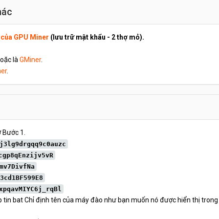
hác
n của GPU Miner
(lưu trữ mật khẩu - 2 thợ mỏ).
oặc là
GMiner
.
er
.
 Bước 1.
j3lg9drgqq9c0auzc
cgp8qEnzijv5vR
mv7DivfNa
3cd1BF599E8
xpqavMIYC6j_rqBl
p tin bat Chỉ định tên của máy đào như bạn muốn nó được hiển thị trong