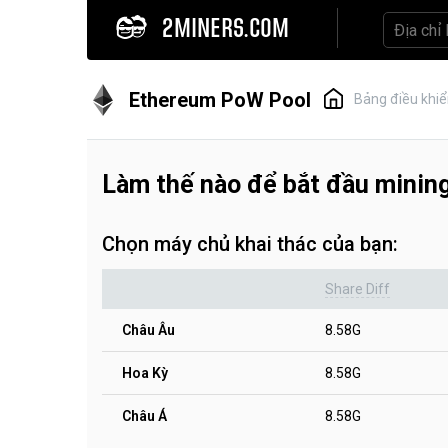
2MINERS.COM
Ethereum PoW Pool
Bảng điều khi
Làm thế nào để bắt đầu mini
Chọn máy chủ khai thác của bạn:
Share Diff
Châu Âu
8.58G
Hoa Kỳ
8.58G
Châu Á
8.58G