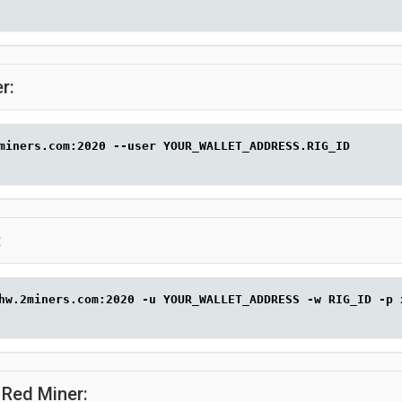
r:
miners.com:2020 --user YOUR_WALLET_ADDRESS.RIG_ID
:
hw.2miners.com:2020 -u YOUR_WALLET_ADDRESS -w RIG_ID -p 
 Red Miner: