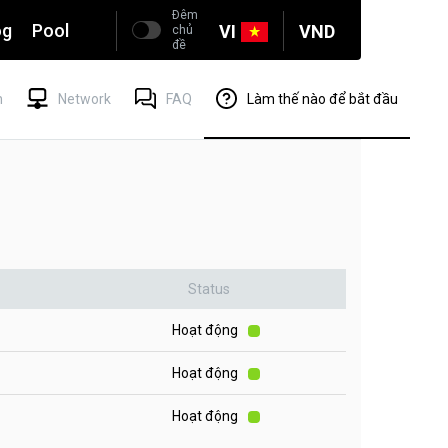
Đêm
og
Pool
VI
VND
chủ
đề
n
Network
FAQ
Làm thế nào để bắt đầu
Status
Hoạt động
Hoạt động
Hoạt động