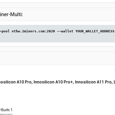
ner-Multi:
-pool ethw.2miners.com:2020 --wallet YOUR_WALLET_ADDRESS
osilicon A10 Pro, Innosilicon A10 Pro+, Innosilicon A11 Pro, L
 Bước 1.