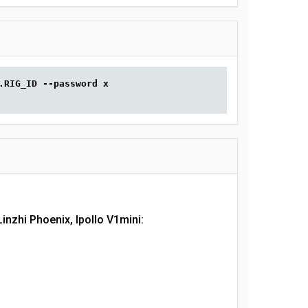
.RIG_ID --password x
inzhi Phoenix, Ipollo V1mini: