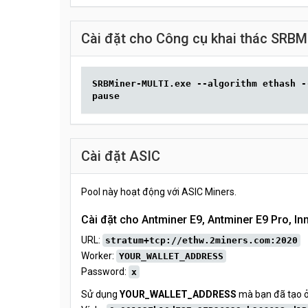
Cài đặt cho Công cụ khai thác SRBMi
SRBMiner-MULTI.exe --algorithm ethash -
pause
Cài đặt ASIC
Pool này hoạt động với ASIC Miners.
Cài đặt cho Antminer E9, Antminer E9 Pro, Inn
URL:
stratum+tcp://ethw.2miners.com:2020
Worker:
YOUR_WALLET_ADDRESS
Password:
x
Sử dụng
YOUR_WALLET_ADDRESS
mà bạn đã tạo ở