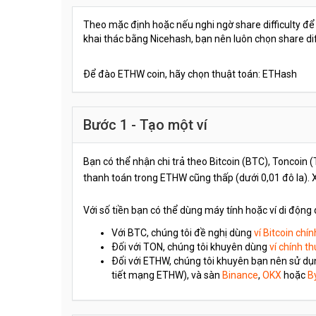
Theo mặc định hoặc nếu nghi ngờ share difficulty để
khai thác bằng Nicehash, bạn nên luôn chọn share di
Để đào ETHW coin, hãy chọn thuật toán: ETHash
Bước 1 - Tạo một ví
Bạn có thể nhận chi trả theo Bitcoin (BTC), Toncoin
thanh toán trong ETHW cũng thấp (dưới 0,01 đô la). 
Với số tiền bạn có thể dùng máy tính hoặc ví di động 
Với BTC, chúng tôi đề nghị dùng
ví Bitcoin chí
Đối với TON, chúng tôi khuyên dùng
ví chính t
Đối với ETHW, chúng tôi khuyên bạn nên sử dụn
tiết mạng ETHW), và sàn
Binance
,
OKX
hoặc
B