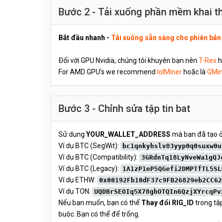
Bước 2 - Tải xuống phần mềm khai t
Bắt đầu nhanh -
Tải xuống sẵn sàng cho phiên bả
Đối với GPU Nvidia, chúng tôi khuyên bạn nên
T-Rex
h
For AMD GPU's we recommend
lolMiner
hoặc là
GMin
Bước 3 - Chỉnh sửa tập tin bat
Sử dụng
YOUR_WALLET_ADDRESS
mà bạn đã tạo ở
Ví dụ BTC (SegWit):
bc1qnkyhslv83yyp0q0suxw0u
Ví dụ BTC (Compatibility):
3GRdnTq18LyNveWa1gQJ
Ví dụ BTC (Legacy):
1A1zP1eP5QGefi2DMPTfTL5SL
Ví dụ ETHW:
0x00192Fb10dF37c9FB26829eb2CC62
Ví dụ TON:
UQDBrSEOIq5X78ghOTQIn6QzjXYrcqPv
Nếu bạn muốn, bạn có thể
Thay đổi RIG_ID
trong tậ
buộc. Bạn có thể để trống.