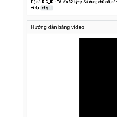
Độ dài
RIG_ID - Tối đa 32 ký tự
. Sử dụng chữ cái, số 
Ví dụ:
rig-1
Hướng dẫn bằng video