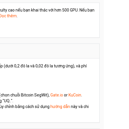
culty cao nếu bạn khai thác với hơn 500 GPU. Nếu bạn
Đọc thêm
.
(dưới 0,2 đô la và 0,02 đô la tương ứng), và phí
(chọn chuỗi Bitcoin SegWit),
Gate.io
or
KuCoin
.
 "UQ..".
y chỉnh bằng cách sử dụng
hướng dẫn
này và chi