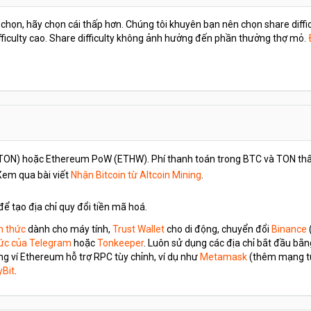
 chọn, hãy chọn cái thấp hơn. Chúng tôi khuyên bạn nên chọn share diffi
fficulty cao. Share difficulty không ảnh hưởng đến phần thưởng thợ mỏ.
 (TON) hoặc Ethereum PoW (ETHW). Phí thanh toán trong BTC và TON thấp 
Xem qua bài viết
Nhận Bitcoin từ Altcoin Mining
.
để tạo địa chỉ quy đổi tiền mã hoá.
nh thức
dành cho máy tính,
Trust Wallet
cho di động, chuyển đổi
Binance
hức của Telegram
hoặc
Tonkeeper
. Luôn sử dụng các địa chỉ bắt đầu bằng
g ví Ethereum hỗ trợ RPC tùy chỉnh, ví dụ như
Metamask
(thêm mạng tù
yBit
.