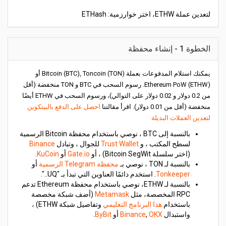
لتعدين عملة ETHW، اختر خوارزمية: ETHash
الخطوة 1 - إنشاء محفظة
يمكنك استلام المدفوعات بعملة Bitcoin (BTC), Toncoin (TON) أو
Ethereum PoW (ETHW). رسوم السحب في BTC و TON منخفضة (أقل
من 0.2 دولار و 0.02 دولار على التوالي)، ورسوم السحب في ETHW أيضًا
منخفضة (أقل من 0.01 دولار). اقرأ مقالتنا
احصل على الدفع بالبيتكوين
لتعدين العملات البديلة
بالنسبة إلى BTC ، نوصي باستخدام محفظة Bitcoin الرسمية
لسطح المكتب ، و
Trust Wallet
للجوال ، وتبادل
Binance
(اختر سلسلة Bitcoin SegWit) ، أو
Gate.io
أو
KuCoin
.
بالنسبة لـ TON ، نوصي بـ
محفظة Telegram الرسمية
أو
Tonkeeper
. استخدم دائمًا العناوين التي تبدأ بـ "UQ..".
بالنسبة لـ ETHW، نوصي باستخدام محفظة Ethereum تدعم
RPC المخصصة، مثل
Metamask
(أضف شبكة مخصصة
باستخدام
هذا البرنامج التعليمي
وتفاصيل شبكة ETHW) ،
واستبدال
OKX
,
Binance
أو
ByBit
.