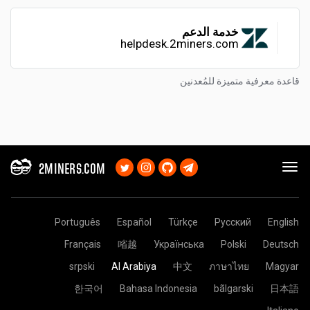
خدمة الدعم
helpdesk.2miners.com
قاعدة معرفية متميزة للمُعدنين
2MINERS.COM
Português
Español
Türkçe
Русский
English
Français
㗂越
Українська
Polski
Deutsch
srpski
Al Arabiya
中文
ภาษาไทย
Magyar
한국어
Bahasa Indonesia
bãlgarski
日本語