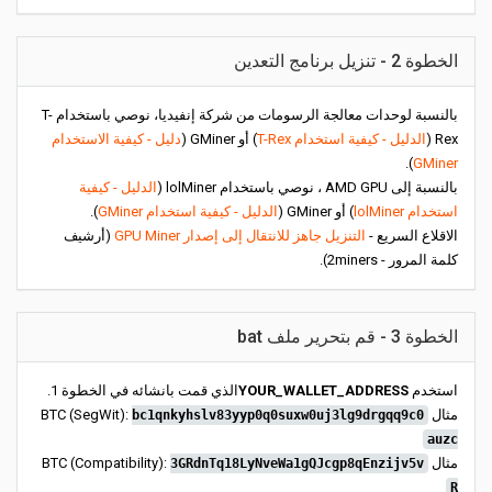
الخطوة 2 - تنزيل برنامج التعدين
بالنسبة لوحدات معالجة الرسومات من شركة إنفيديا، نوصي باستخدام T-
Rex (
الدليل - كيفية استخدام T-Rex
) أو GMiner (
دليل - كيفية الاستخدام
).
GMiner
بالنسبة إلى AMD GPU ، نوصي باستخدام lolMiner (
الدليل - كيفية
استخدام lolMiner
) أو GMiner (
الدليل - كيفية استخدام GMiner
).
الاقلاع السريع -
التنزيل جاهز للانتقال إلى إصدار GPU Miner
(أرشيف
كلمة المرور - 2miners).
الخطوة 3 - قم بتحرير ملف bat
استخدم
YOUR_WALLET_ADDRESS
الذي قمت بانشائه في الخطوة 1.
مثال BTC (SegWit):
bc1qnkyhslv83yyp0q0suxw0uj3lg9drgqq9c0
auzc
مثال BTC (Compatibility):
3GRdnTq18LyNveWa1gQJcgp8qEnzijv5v
R