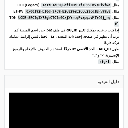
مثال BTC (Legacy):
1A1zP1eP5QGefi2DMPTfTL5SLmv7DivfNa
مثال ETHW:
0x00192Fb10dF37c9FB26829eb2CC623cd1BF599E8
مثال TON:
UQDBrSEOIq5X78ghOTQIn6QzjXYrcqPvxpqavMIYC6j_rq
Bl
إذا كنت ترغب، يمكنك
تغيير RIG_ID
في ملف bat. حدد اسم المنصة كما
تريد أن يظهر في صفحة إحصاءات المُعدن. هذا الحقل ليس إلزاميا. يمكنك
تركه فارغًا.
طول
RIG_ID - الحد الأقصى 32 حرفًا
. استخدم الحروف والأرقام والرموز
الإنجليزية "-" و "_".
مثال:
rig-1
دليل الفيديو