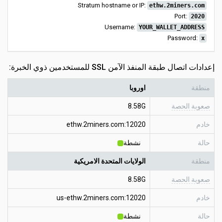
Stratum hostname or IP:
ethw.2miners.com
Port:
2020
Username:
YOUR_WALLET_ADDRESS
Password:
x
إعدادات اتصال طبقة المنفذ الآمن SSL للمستخدمين ذوي الخبرة:
منطقة
اوروبا
صعوبة الحصة
8.58G
خادم
ethw.2miners.com:12020
حالة
نشطة
منطقة
الولايات المتحدة الامريكية
صعوبة الحصة
8.58G
خادم
us-ethw.2miners.com:12020
حالة
نشطة