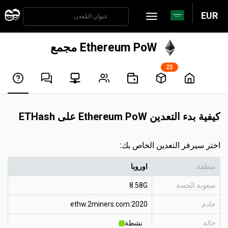
EUR
Ethereum PoW مجمع
25
كيفية بدء التعدين Ethereum PoW على ETHash
اختر سيرفر التعدين الخاص بك:
منطقة
اوروبا
صعوبة الحصة
8.58G
خادم
ethw.2miners.com:2020
حالة
نشطة